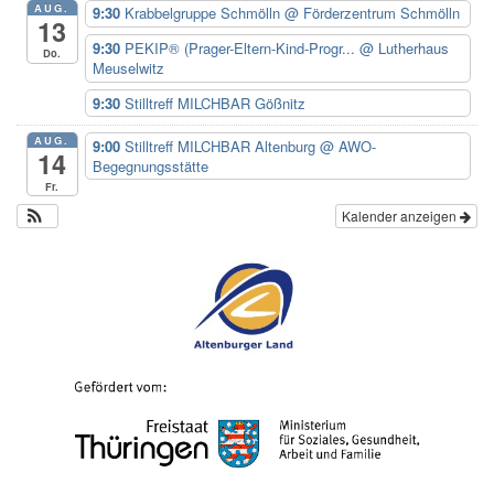
AUG.
9:30
Krabbelgruppe Schmölln
@ Förderzentrum Schmölln
13
9:30
PEKIP® (Prager-Eltern-Kind-Progr...
@ Lutherhaus
Do.
Meuselwitz
9:30
Stilltreff MILCHBAR Gößnitz
AUG.
9:00
Stilltreff MILCHBAR Altenburg
@ AWO-
14
Begegnungsstätte
Fr.
Kalender anzeigen