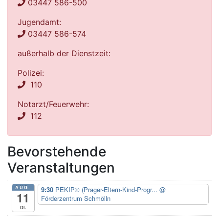
03447 586-500
Jugendamt:
03447 586-574
außerhalb der Dienstzeit:
Polizei:
110
Notarzt/Feuerwehr:
112
Bevorstehende
Veranstaltungen
AUG.
9:30
PEKIP® (Prager-Eltern-Kind-Progr...
@
11
Förderzentrum Schmölln
Di.