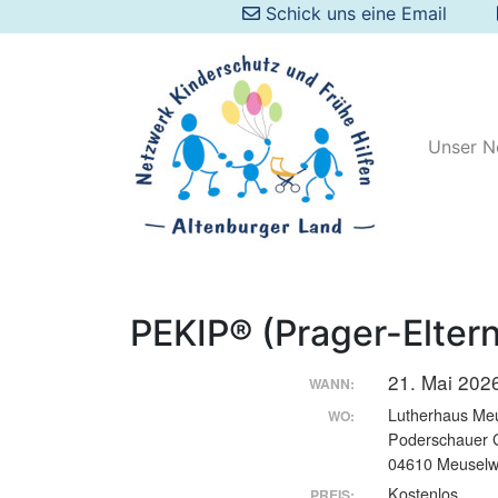
Schick uns eine Email
Unser N
PEKIP® (Prager-Elte
21. Mai 202
WANN:
Lutherhaus Meu
WO:
Poderschauer 
04610 Meuselw
Kostenlos
PREIS: